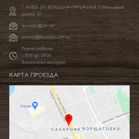
Г. КИЕВ, УЛ. БОЛЬШАЯ ОКРУЖНАЯ, 5 (Кольцевая
дорога, 5)
les-kodru@ukr.net
matvey@les-kodru.com.ua
Режим работы:
с 8:00 до 18:00,
Воскресенье выходной
КАРТА ПРОЕЗДА