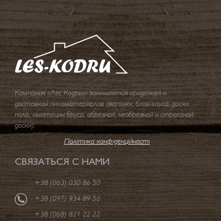
Компания «Лес Кодры» занимается продажей и
доставкой пиломатериалов (вагонки, блок-хауса, доски
пола, имитации бруса, обрезной, необрезной и строганой
доски).
Політика конфіденційності
СВЯЗАТЬСЯ С НАМИ
+38 (063) 030 86 50
+38 (097) 934 89 56
+38 (068) 821 22 22