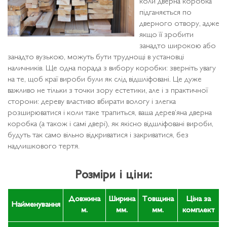
коли дверна коробка
підганяється по
дверного отвору, адже
якщо її зробити
занадто широкою або
занадто вузькою, можуть бути труднощі в установці
наличників. Ще одна порада з вибору коробки: зверніть увагу
на те, щоб краї вироби були як слід відшліфовані. Це дуже
важливо не тільки з точки зору естетики, але і з практичної
сторони: дереву властиво вбирати вологу і злегка
розширюватися і коли таке трапиться, ваша дерев’яна дверна
коробка (а також і самі двері), як якісно відшліфовані вироби,
будуть так само вільно відкриватися і закриватися, без
надлишкового тертя.
Розміри і ціни:
Довжина
Ширина
Товщина
Ціна за
Найменування
м.
мм.
мм.
комплект