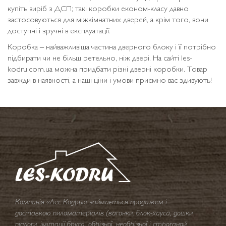
купіть виріб з ДСП; такі коробки економ-класу давно
застосовуються для міжкімнатних дверей, а крім того, вони
доступні і зручні в експлуатації.
Коробка – найважливіша частина дверного блоку і її потрібно
підбирати чи не більш ретельно, ніж двері. На сайті les-
kodru.com.ua можна придбати різні дверні коробки. Товар
завжди в наявності, а наші ціни і умови приємно вас здивують!
Компанія «Лес Кодры» займається продажем і
доставкою пиломатеріалів (вагонки, блок-хауса, дошки
підлоги, імітації бруса, обрізної, необрізної і строганой