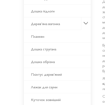
Д
д
Дошка підлоги
з
с
м
Дерев’яна вагонка
д
д
Планкен
ш
Б
Дошка стругана
с
н
д
Дошка обрізна
р
Б
Плінтус дерев’яний
Я
в
Лежак для сауни
л
С
Куточок зовнішній
о