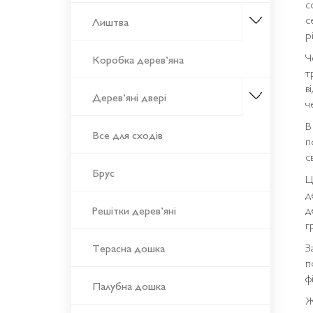
с
с
Лиштва
р
Ч
Коробка дерев’яна
т
в
Дерев’яні двері
ч
В
Все для сходів
п
с
Брус
Ц
д
д
Решітки дерев’яні
г
З
Терасна дошка
п
ф
Палубна дошка
Ж