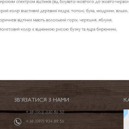
ироким спектром відтінків (від білувато-жовтого до жовто-черво
урий колір властивий деревині кедра, тополі, бука, модрини, вільхи, г
оричневі відтінки мають волоський горіх, черешня, яблуня.
іолетовий колір є відмінною рисою бузку та ядра бирючини.
ЗВ'ЯЗАТИСЯ З НАМИ
К
+38 (063) 030 86 50
+38 (097) 934 89 56