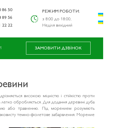
0 86 50
РЕЖИМ РОБОТИ:
4 89 56
з 8:00 до 18:00,
1 22 22
Неділя вихідний
И
ЗАМОВИТИ ДЗВІНОК
ревини
дрізняється високою міцністю і стійкістю проти
ть легко обробляється. Для додання деревині дуба
ению або травленню. Під морением розуміють
шовковисту темно-фіолетове забарвлення. Морение