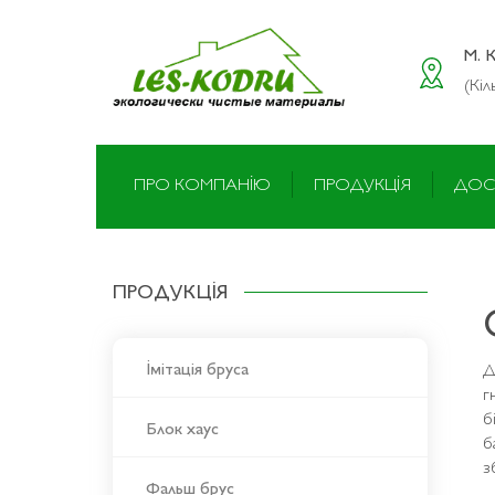
M. 
(Кіл
ПРО КОМПАНІЮ
ПРОДУКЦІЯ
ДОС
ПРОДУКЦІЯ
Імітація бруса
Д
г
б
Блок хаус
б
з
Фальш брус