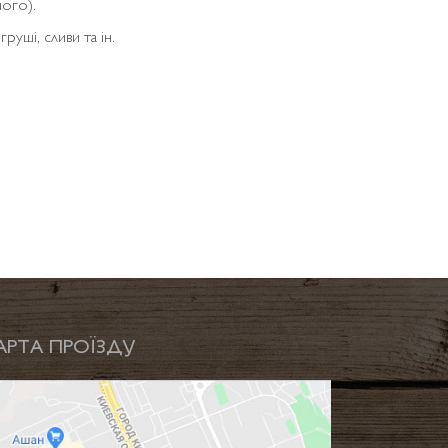
ного).
руші, сливи та ін.
АРТА ПРОЇЗДУ