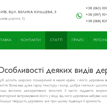
+38 (063) 03
КИЇВ, ВУЛ. ВЕЛИКА КІЛЬЦЕВА, 5
+38 (097) 93
ьцева дорога, 5)
+38 (068) 82
ТАВКА
КОНТАКТИ
СТАТТІ
ПРАЙС
РЕГІОН
Особливості деяких видів де
уб досить широко поширений в нашій країні, і його деревина ві
ниття. Вона має дуже гарну текстуру і колір, добре гнеться і доси
ільш високих декоративних якостей, її часто піддають мор
агаторічне витримування його у воді, від чого деревина набуває 
більшує твердість деревини, але при цьому підвищує її крихкість.