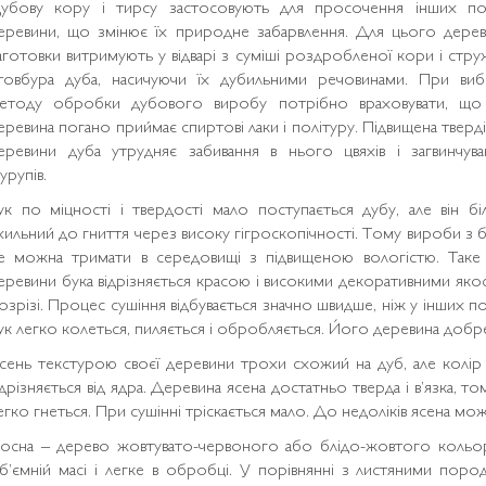
убову кору і тирсу застосовують для просочення інших по
еревини, що змінює їх природне забарвлення. Для цього дерев’
аготовки витримують у відварі з суміші роздробленої кори і стру
товбура дуба, насичуючи їх дубильними речовинами. При виб
етоду обробки дубового виробу потрібно враховувати, що
еревина погано приймає спиртові лаки і політуру. Підвищена тверд
еревини дуба утрудняє забивання в нього цвяхів і загвинчува
урупів.
ук по міцності і твердості мало поступається дубу, але він бі
хильний до гниття через високу гігроскопічності. Тому вироби з б
е можна тримати в середовищі з підвищеною вологістю. Таке 
еревини бука відрізняється красою і високими декоративними яко
озрізі. Процес сушіння відбувається значно швидше, ніж у інших п
ук легко колеться, пиляється і обробляється. Його деревина добре
сень текстурою своєї деревини трохи схожий на дуб, але колір
ідрізняється від ядра. Деревина ясена достатньо тверда і в’язка, 
егко гнеться. При сушінні тріскається мало. До недоліків ясена мож
осна – дерево жовтувато-червоного або блідо-жовтого кольор
б’ємній масі і легке в обробці. У порівнянні з листяними поро