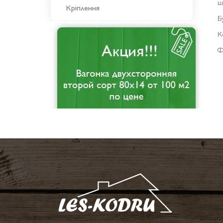
ш
Кріплення
Б
К
Ф