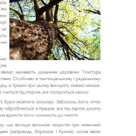
рід
яні
жки
орі
 ця
ість
ння
льш
ука
явище називають диханням деревини. Текстура
стями. Особливо в тангенціальному і радіальному
орід, а тріщин при цьому виходить значно менше.
 гнеться під пором, але полірується насилу.
 її буро-жовтого кольору. Заболонь його чітко
тому обробляється з працею, але під паром досить
на віднести його схильність до гниття.
у, що володіє високою міцністю при невеликій
дами (наприклад, березою і буком), сосна являє