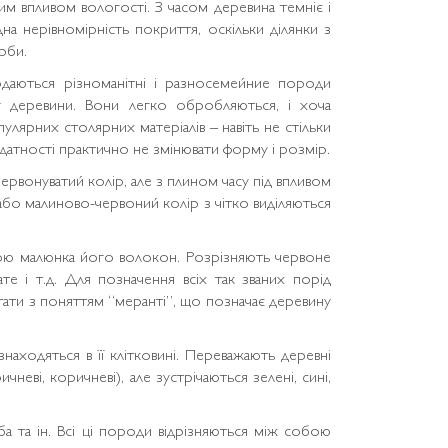
им впливом вологості. З часом деревина темніє і
на нерівномірність покриття, оскільки ділянки з
рби.
даються різноманітні і разносемейние породи
ву деревини. Вони легко обробляються, і хоча
лярних столярних матеріалів – навіть не стільки
датності практично не змінювати форму і розмір.
рвонуватий колір, але з плином часу під впливом
або малиново-червоний колір з чітко виділяються
сою малюнка його волокон. Розрізняють червоне
ате і т.д. Для позначення всіх так званих порід
тати з поняттям “меранті”, що позначає деревину
находяться в її клітковині. Переважають деревні
неві, коричневі), але зустрічаються зелені, сині,
ба та ін. Всі ці породи відрізняються між собою