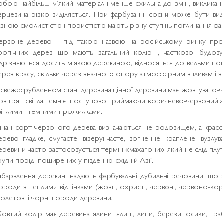
обою найбільш м’який матеріал і менше схильна до змін, викликан
ерцевина різко виділяється. При фарбуванні сосни може бути вид
ізною смолистістю і пористістю мають різну ступінь поглинання фа
ервоне дерево – під такою назвою на російському ринку про
ропічних дерев, що мають загальний колір і, частково, будо
ідрізняються досить м’якою деревиною, відносяться до вельми попу
ерез красу, скільки через значного опору атмосферним впливам і з
 свежесрубленном стані деревина цінної деревини має жовтувато-че
овітря і світла темніє, поступово приймаючи коричнево-червоний 
вітлими і темними прожилками.
іна і сорт червоного дерева визначаються не родовищем, а кра
ерево гладке, смугасте, візерунчасте, вогненне, краплене, вузлув
еревини часто застосовується термін «махагони», який не слід плу
рупи порід, поширених у південно-східній Азії.
абарвлення деревині надають фарбувальні дубильні речовини, що з
ороди з теплими відтінками (жовті, охристі, червоні, червоно-корич
іолетові і чорні породи деревини.
овтий колір має деревина ялини, ялиці, липи, берези, осики, гра