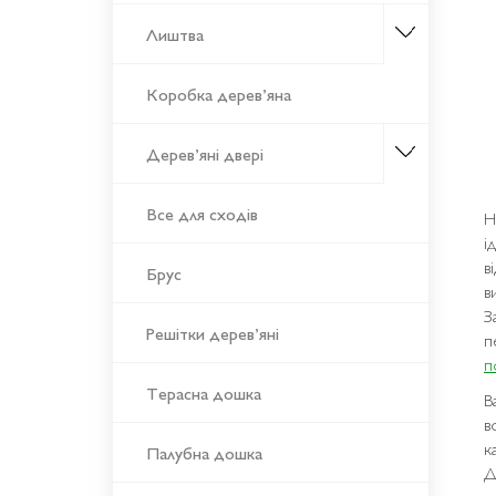
Лиштва
Коробка дерев’яна
Дерев’яні двері
Все для сходів
Н
і
в
Брус
в
З
Решітки дерев’яні
п
п
Терасна дошка
В
в
к
Палубна дошка
Д