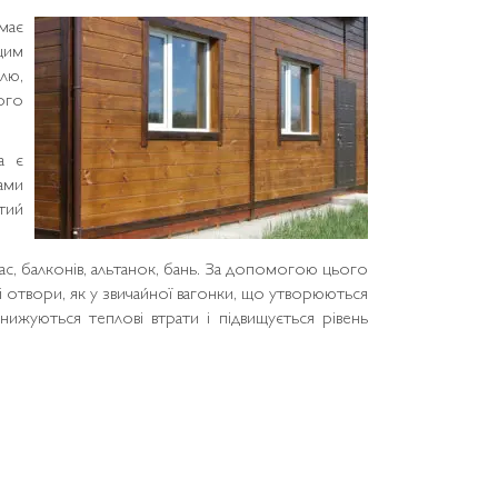
має
цим
лю,
ного
а є
ами
тий
рас, балконів, альтанок, бань. За допомогою цього
и і отвори, як у звичайної вагонки, що утворюються
знижуються теплові втрати і підвищується рівень