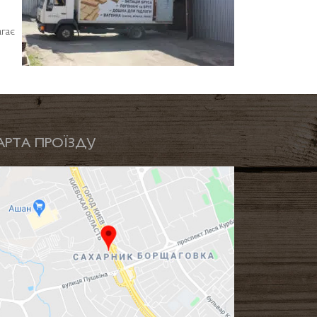
агає
АРТА ПРОЇЗДУ