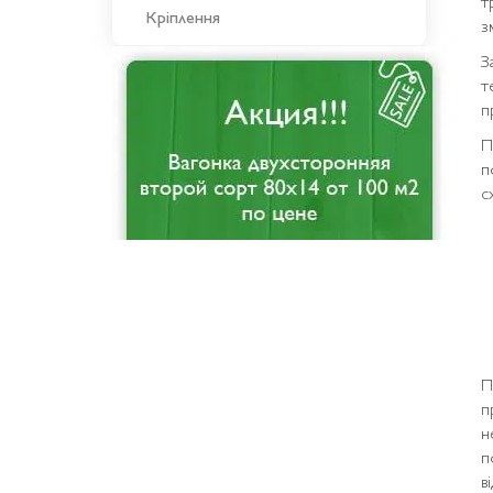
т
Кріплення
з
З
т
п
П
п
с
П
п
н
п
в