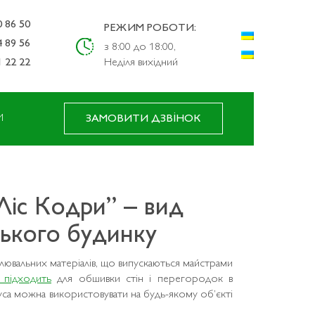
0 86 50
РЕЖИМ РОБОТИ:
4 89 56
з 8:00 до 18:00,
1 22 22
Неділя вихідний
И
ЗАМОВИТИ ДЗВІНОК
“Ліс Кодри” – вид
ського будинку
блювальних матеріалів, що випускаються майстрами
 підходить
для обшивки стін і перегородок в
уса можна використовувати на будь-якому об’єкті