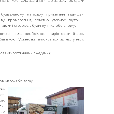
ною вагонкою. Слід зазначити, що за рахунок сушки
будівельному матеріалу притаманні підвищені
и від промерзання, помітно утеплює внутрішні
 звуки і створює в будинку тиху обстановку.
вкою немає необхідності вирівнювати базову
обшивкою. Установка виконується за наступною
ься антисептичними складами);
ві масел або воску.
вій
ті,
влі
ри”
нях