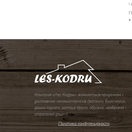
і
П
в
Компанія «Лес Кодры» займається продажем і
доставкою пиломатеріалів (вагонки, блок-хауса,
дошки підлоги, імітації бруса, обрізної, необрізної і
строганой дошки).
Політика конфіденційності