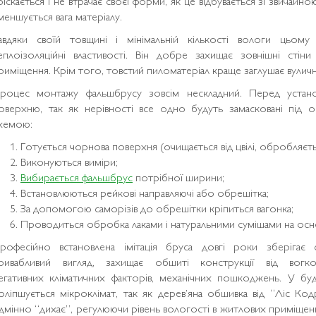
ріскається і не втрачає своєї форми, як це відбувається зі звичай
меншується вага матеріалу.
авдяки своїй товщині і мінімальній кількості вологи цьому 
еплоізоляційні властивості. Він добре захищає зовнішні стін
риміщення. Крім того, товстий пиломатеріал краще заглушає вуличні
роцес монтажу фальшбрусу зовсім нескладний. Перед устано
оверхню, так як нерівності все одно будуть замасковані під 
хемою:
Готується чорнова поверхня (очищається від цвілі, обробляєт
Виконуються виміри;
Вибирається фальшбрус
потрібної ширини;
Встановлюються рейкові направляючі або обрешітка;
За допомогою саморізів до обрешітки кріпиться вагонка;
Проводиться обробка лаками і натуральними сумішами на осно
рофесійно встановлена ​​імітація бруса довгі роки зберігає с
ривабливий вигляд, захищає обшиті конструкції від вогкос
егативних кліматичних факторів, механічних пошкоджень. У буді
оліпшується мікроклімат, так як дерев’яна обшивка від “Ліс Код
ідмінно “дихає”, регулюючи рівень вологості в житлових приміщен