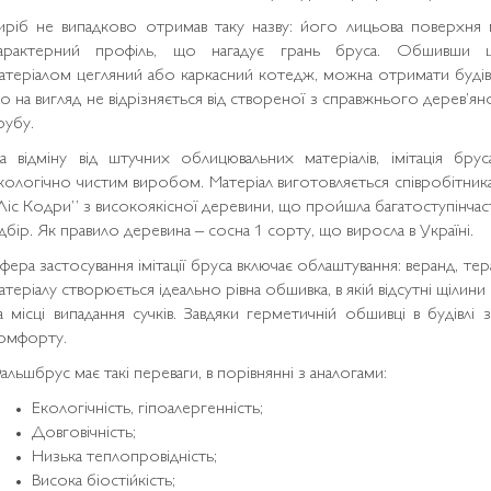
иріб не випадково отримав таку назву: його лицьова поверхня 
арактерний профіль, що нагадує грань бруса. Обшивши 
атеріалом цегляний або каркасний котедж, можна отримати будів
о на вигляд не відрізняється від створеної з справжнього дерев’я
рубу.
а відміну від штучних облицювальних матеріалів, імітація брус
кологічно чистим виробом. Матеріал виготовляється співробітник
Ліс Кодри” з високоякісної деревини, що пройшла багатоступінчас
ідбір. Як правило деревина – сосна 1 сорту, що виросла в Україні.
фера застосування імітації бруса включає облаштування: веранд, те
атеріалу створюється ідеально рівна обшивка, в якій відсутні щілин
а місці випадання сучків. Завдяки герметичній обшивці в будівлі 
омфорту.
альшбрус має такі переваги, в порівнянні з аналогами:
Екологічність, гіпоалергенність;
Довговічність;
Низька теплопровідність;
Висока біостійкість;