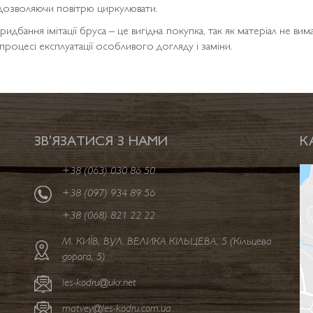
 дозволяючи повітрю циркулювати.
ридбання імітації бруса – це вигідна покупка, так як матеріал не вим
 процесі експлуатації особливого догляду і заміни.
ЗВ'ЯЗАТИСЯ З НАМИ
К
+38 (063) 030 86 50
+38 (097) 934 89 56
+38 (068) 821 22 22
M. КИЇВ, ВУЛ. ВЕЛИКА КІЛЬЦЕВА, 5 (Кільцева
дорога, 5)
les-kodru@ukr.net
matvey@les-kodru.com.ua