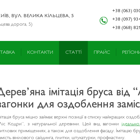
+38 (063) 03
КИЇВ, ВУЛ. ВЕЛИКА КІЛЬЦЕВА, 5
+38 (097) 93
ьцева дорога, 5)
+38 (068) 82
ТАВКА
КОНТАКТИ
СТАТТІ
ПРАЙС
РЕГІОН
Дерев’яна імітація бруса від 
вагонки для оздоблення замі
мітація бруса міцно займає верхні позиції в списку найкращих оздо
Ліс Кодри”, з натуральної деревини. Цей вид вагонки
ідеально
итлових приміщеннях, а також для оздоблення фасаду. Імітацію бр
амість вінілового сайдинга, плитки, штукатурки, профнастилу.