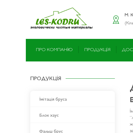
M. 
(Кіл
ПРО КОМПАНІЮ
ПРОДУКЦІЯ
ДОС
ПРОДУКЦІЯ
Імітація бруса
І
Блок хаус
“
ж
з
Фальш брус