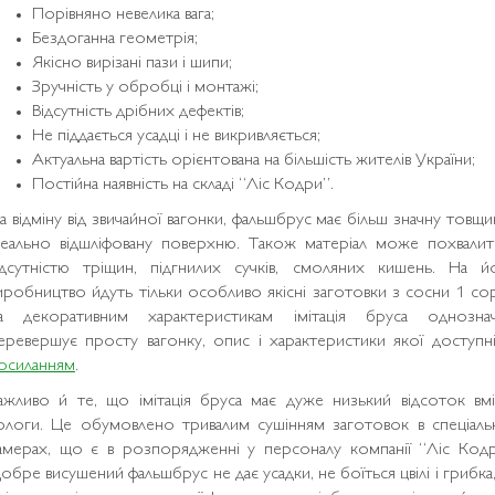
Порівняно невелика вага;
Бездоганна геометрія;
Якісно вирізані пази і шипи;
Зручність у обробці і монтажі;
Відсутність дрібних дефектів;
Не піддається усадці і не викривляється;
Актуальна вартість орієнтована на більшість жителів України;
Постійна наявність на складі “Ліс Кодри”.
а відміну від звичайної вагонки, фальшбрус має більш значну товщи
деально відшліфовану поверхню. Також матеріал може похвалит
ідсутністю тріщин, підгнилих сучків, смоляних кишень. На й
иробництво йдуть тільки особливо якісні заготовки з сосни 1 сор
а декоративним характеристикам імітація бруса однозна
еревершує просту вагонку, опис і характеристики якої доступ
осиланням
.
ажливо й те, що імітація бруса має дуже низький відсоток вмі
ологи. Це обумовлено тривалим сушінням заготовок в спеціаль
амерах, що є в розпорядженні у персоналу компанії “Ліс Кодр
обре висушений фальшбрус не дає усадки, не боїться цвілі і грибка