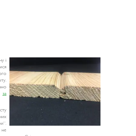
ну і
ися
ого
ту.
чно
ні
за
сту
них
и”.
, не