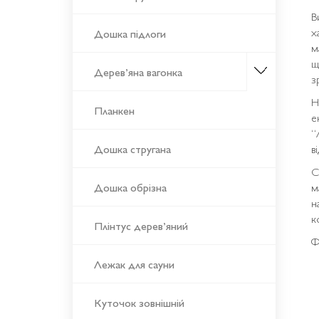
В
х
Дошка підлоги
м
щ
Дерев’яна вагонка
з
Н
Планкен
е
“
Дошка стругана
в
С
Дошка обрізна
м
н
к
Плінтус дерев’яний
Ф
Лежак для сауни
Куточок зовнішній