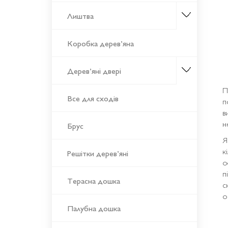
Лиштва
Коробка дерев’яна
Дерев’яні двері
П
Все для сходів
п
в
н
Брус
Я
к
Решітки дерев’яні
о
п
Терасна дошка
с
о
Палубна дошка