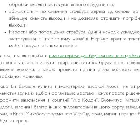
обробки дерева і застосування його в будівництві;
Збіжистість – потоншення стовбура дерева від основи до 
збільшує кількість відходів і не дозволяє отримати потрібн
відходів;
Нарости або потовщення стовбура. Даний недолік ускладн
застосування в інтер’єрному дизайні. Нерідко красива текс
меблів і в художніх композиціях.
еред тим, як придбати
пиломатеріали для будівельних та оздоблю
отрібно уважно оглянути товар, очистити від бруду місця, в як
иявлені недоліки, а також провести повний огляд кожного де
еобхідно і можливо.
кщо Ви бажаєте купити пиломатеріали високої якості, не витр
ількість часу на їх відбір і організацію доставки, існує просте ріше
формити замовлення в компанії “Ліс Кодри”. Блок-хаус, імітаці
ідлоги, вагонка і багато інших пиломатеріали вищого сорту завжди 
кладі в Києві. Ми обслуговуємо всю Україну, склад-магазин працює 
бідніх перерв.