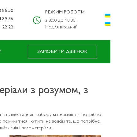
0 86 50
РЕЖИМ РОБОТИ:
4 89 56
з 8:00 до 18:00,
1 22 22
Неділя вихідний
И
ЗАМОВИТИ ДЗВІНОК
ріали з розумом, з
сть вже на етапі вибору матеріалів, які потрібно
ко помилитися і купити не зовсім те, що потрібно.
айякісніші пиломатеріали.