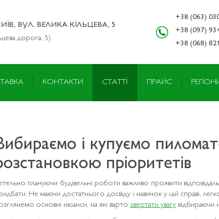
+38 (063) 03
КИЇВ, ВУЛ. ВЕЛИКА КІЛЬЦЕВА, 5
+38 (097) 93
ьцева дорога, 5)
+38 (068) 82
ТАВКА
КОНТАКТИ
СТАТТІ
ПРАЙС
РЕГІОН
Вибираємо і купуємо пиломате
розстановкою пріоритетів
етельно плануючи будівельні роботи важливо проявити відповідальні
ридбати. Не маючи достатнього досвіду і навичок у цій справі, лег
озглянемо основні нюанси, на які варто
звертати увагу
відбираючи н