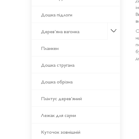
Д
і
В
Дошка підлоги
в
О
Дерев’яна вагонка
н
п
Планкен
б
д
Дошка стругана
Дошка обрізна
Плінтус дерев’яний
Лежак для сауни
Куточок зовнішній