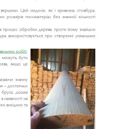
вершини. Цей недолік, як і кривизна стовбура,
их розмірів пиломатеріал без значної кількості
ює процес обробки дерева, проте йому знайшли
тура використовується при створенні унікальних
вальних робіт
,
их можуть бути
рева, якщо це
ачаючи значну
ння – достатньо
я бруса, дошка
в наявності на
без вихідних та