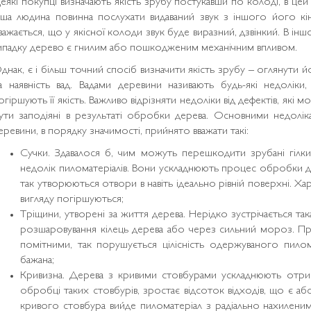
еякі покупці визначають якість зрубу постукавши по колоді, в цей
нша людина повинна послухати видаваний звук з іншого його кін
важається, що у якісної колоди звук буде виразний, дзвінкий. В ін
ипадку дерево є гнилим або пошкодженим механічним впливом.
днак, є і більш точний спосіб визначити якість зрубу – оглянути 
а наявність вад. Вадами деревини називають будь-які недоліки, 
огіршують її якість. Важливо відрізняти недоліки від дефектів, які м
ути заподіяні в результаті обробки дерева. Основними недолік
еревини, в порядку значимості, прийнято вважати такі:
Сучки. Здавалося б, чим можуть перешкодити зрубані гілк
недолік пиломатеріалів. Вони ускладнюють процес обробки де
так утворюються отвори в навіть ідеально рівній поверхні. Ха
вигляду погіршуються;
Тріщини, утворені за життя дерева. Нерідко зустрічається так
розшаровування кілець дерева або через сильний мороз. Пр
помітними, так порушується цілісність одержуваного пилом
бажана;
Кривизна. Дерева з кривими стовбурами ускладнюють отри
обробці таких стовбурів, зростає відсоток відходів, що є а
кривого стовбура вийде пиломатеріал з радіально нахилен