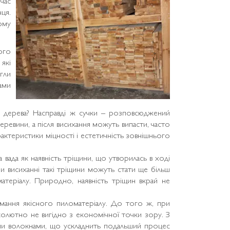
 час
ця.
шому
його
які
огли
ами
и дерева? Насправді ж сучки – розповсюджений
ревини, а після висихання можуть випасти, часто
рактеристики міцності і естетичність зовнішнього
а вада як наявність тріщини, що утворилась в ході
и висиханні такі тріщини можуть стати ще більш
атеріалу. Природно, наявність тріщин вкрай не
мання якісного пиломатеріалу. До того ж, при
бсолютно не вигідно з економічної точки зору. З
ими волокнами, що ускладнить подальший процес